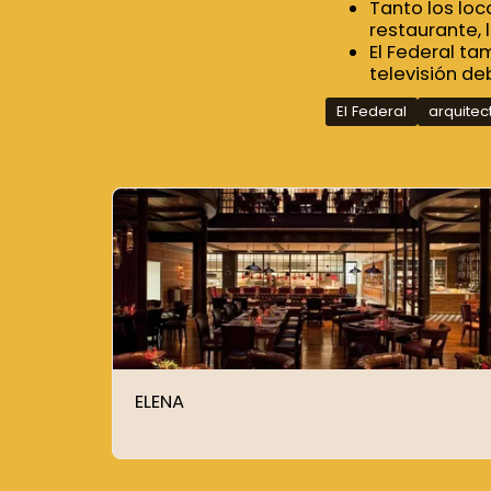
Tanto los loc
restaurante, 
El Federal t
televisión de
El Federal
arquitec
ELENA