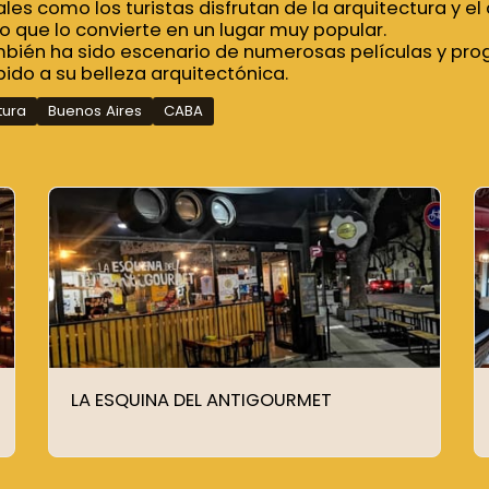
ales como los turistas disfrutan de la arquitectura y e
lo que lo convierte en un lugar muy popular.
ambién ha sido escenario de numerosas películas y pr
bido a su belleza arquitectónica.
tura
Buenos Aires
CABA
LA ESQUINA DEL ANTIGOURMET