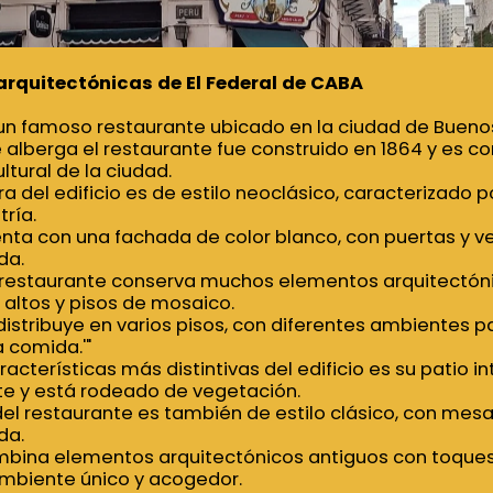
arquitectónicas de El Federal de CABA
 un famoso restaurante ubicado en la ciudad de Buenos
ue alberga el restaurante fue construido en 1864 y es c
ltural de la ciudad.
ra del edificio es de estilo neoclásico, caracterizado p
tría.
enta con una fachada de color blanco, con puertas y 
da.
el restaurante conserva muchos elementos arquitectóni
altos y pisos de mosaico.
 distribuye en varios pisos, con diferentes ambientes 
a comida.'"
racterísticas más distintivas del edificio es su patio i
te y está rodeado de vegetación.
 del restaurante es también de estilo clásico, con mesas
da.
ombina elementos arquitectónicos antiguos con toque
mbiente único y acogedor.