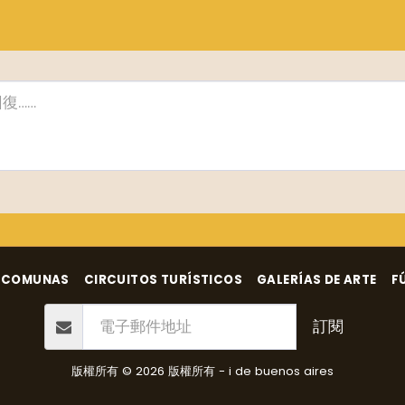
COMUNAS
CIRCUITOS TURÍSTICOS
GALERÍAS DE ARTE
F
訂閱
版權所有 © 2026 版權所有 -
i de buenos aires