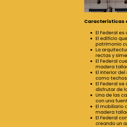
Características 
El Federal es
El edificio q
patrimonio cu
La arquitectu
rectas y sime
El Federal cu
madera talla
El interior d
como techos 
El Federal se
disfrutar de l
Una de las ca
con una fuen
El mobiliario
madera talla
El Federal c
creando un a