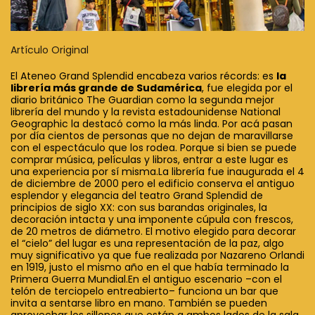
Artículo Original
El Ateneo Grand Splendid encabeza varios récords: es
la
librería más grande de Sudamérica
, fue elegida por el
diario británico The Guardian como la segunda mejor
librería del mundo y la revista estadounidense National
Geographic la destacó como la más linda. Por acá pasan
por día cientos de personas que no dejan de maravillarse
con el espectáculo que los rodea. Porque si bien se puede
comprar música, películas y libros, entrar a este lugar es
una experiencia por sí misma.La librería fue inaugurada el 4
de diciembre de 2000 pero el edificio conserva el antiguo
esplendor y elegancia del teatro Grand Splendid de
principios de siglo XX: con sus barandas originales, la
decoración intacta y una imponente cúpula con frescos,
de 20 metros de diámetro. El motivo elegido para decorar
el “cielo” del lugar es una representación de la paz, algo
muy significativo ya que fue realizada por Nazareno Orlandi
en 1919, justo el mismo año en el que había terminado la
Primera Guerra Mundial.En el antiguo escenario –con el
telón de terciopelo entreabierto– funciona un bar que
invita a sentarse libro en mano. También se pueden