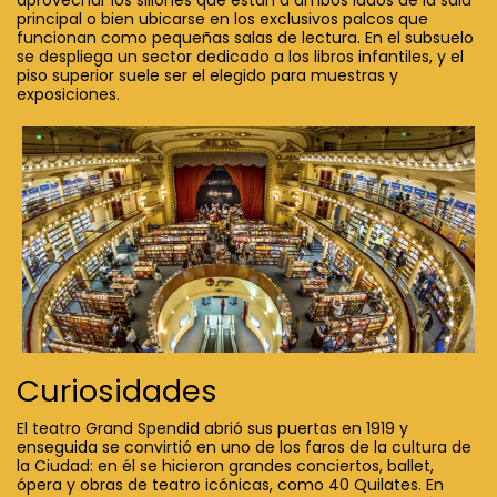
aprovechar los sillones que están a ambos lados de la sala
principal o bien ubicarse en los exclusivos palcos que
funcionan como pequeñas salas de lectura. En el subsuelo
se despliega un sector dedicado a los libros infantiles, y el
piso superior suele ser el elegido para muestras y
exposiciones.
Curiosidades
El teatro Grand Spendid abrió sus puertas en 1919 y
enseguida se convirtió en uno de los faros de la cultura de
la Ciudad: en él se hicieron grandes conciertos, ballet,
ópera y obras de teatro icónicas, como 40 Quilates. En