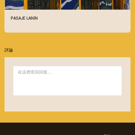
PASAJE LANíN
評論