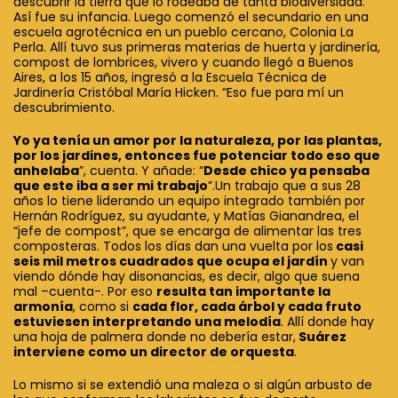
descubrir la tierra que lo rodeaba de tanta biodiversidad.
Así fue su infancia. Luego comenzó el secundario en una
escuela agrotécnica en un pueblo cercano, Colonia La
Perla. Allí tuvo sus primeras materias de huerta y jardinería,
compost de lombrices, vivero y cuando llegó a Buenos
Aires, a los 15 años, ingresó a la Escuela Técnica de
Jardinería Cristóbal María Hicken. “Eso fue para mí un
descubrimiento.
Yo ya tenía un amor por la naturaleza, por las plantas,
por los jardines, entonces fue potenciar todo eso que
anhelaba
”, cuenta. Y añade: “
Desde chico ya pensaba
que este iba a ser mi trabajo
”.Un trabajo que a sus 28
años lo tiene liderando un equipo integrado también por
Hernán Rodríguez, su ayudante, y Matías Gianandrea, el
“jefe de compost”, que se encarga de alimentar las tres
composteras. Todos los días dan una vuelta por los
casi
seis mil metros cuadrados que ocupa el jardín
y van
viendo dónde hay disonancias, es decir, algo que suena
mal –cuenta-. Por eso
resulta tan importante la
armonía
, como si
cada flor, cada árbol y cada fruto
estuviesen interpretando una melodía
. Allí donde hay
una hoja de palmera donde no debería estar,
Suárez
interviene como un director de orquesta
.
Lo mismo si se extendió una maleza o si algún arbusto de