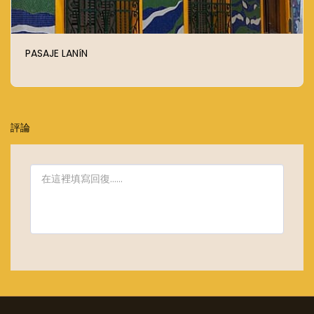
PASAJE LANíN
評論