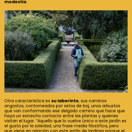
modestia
.
Otra característica es
su laberinto
, sus caminos
angostos, contorneados por setos de boj, unos arbustos
que van conformando ese delgado camino que hace que
haya un estrecho contacto entre las plantas y quienes
visitan el lugar. “Aquello que lo vuelve único a este jardín es
el gusto por la soledad, una frase media filosófica, pero
que viene en relación con este estilo de jardines porque el