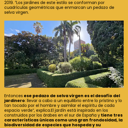
2019. “Los jardines de este estilo se conforman por
cuadrículas geométricas que enmarcan un pedazo de
selva virgen.
Entonces
ese pedazo de selva virgen es el desafío del
jardinero
: llevar a cabo a un equilibrio entre lo prístino y lo
tan tocado por el hombre y asimilar el espíritu de cada
espacio verde”, explica.El jardín está inspirado en los
construidos por los árabes en el sur de España y
tiene tres
características únicas como una gran frondosidad, la
biodiversidad de especies que hospeda y su