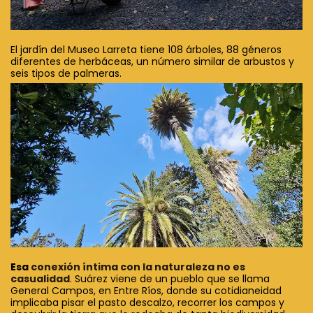
El jardín del Museo Larreta tiene 108 árboles, 88 géneros
diferentes de herbáceas, un número similar de arbustos y
seis tipos de palmeras.
Esa
conexión íntima con la naturaleza no es
casualidad
. Suárez viene de un pueblo que se llama
General Campos, en Entre Ríos, donde su cotidianeidad
implicaba pisar el pasto descalzo, recorrer los campos y