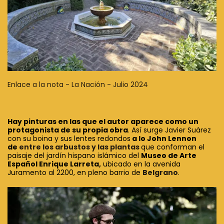
Enlace a la nota - La Nación - Julio 2024
Hay pinturas en las que el autor aparece como un
protagonista de su propia obra
. Así surge Javier Suárez
con su boina y sus lentes redondos
a lo John Lennon
de
entre los arbustos y las plantas
que conforman el
paisaje del jardín hispano islámico del
Museo de Arte
Español Enrique Larreta,
ubicado en la avenida
Juramento al 2200, en pleno barrio de
Belgrano
.