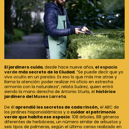
El jardinero cuida
, desde hace nueve años,
el
espacio
verde
más secreto de la Ciudad
. “Se puede decir que yo
vivo oculto en un paraíso. Es eso lo que más me atrae y
llama la atención: poder realizar mi oficio en estrecha
armonía con la naturaleza”, relata Suárez, quien entró
siendo la mano derecha de Antonio Sturla, el
histórico
jardinero del
Museo Larreta
.
De él
aprendió los secretos de cada rincón,
el ABC de
los jardines hispanoislámicos y a
cuidar el patrimonio
verde que habita ese espacio
: 108 árboles, 88 géneros
diferentes de herbáceas, un número similar de arbustos y
seis tipos de palmeras, según el último censo realizado en