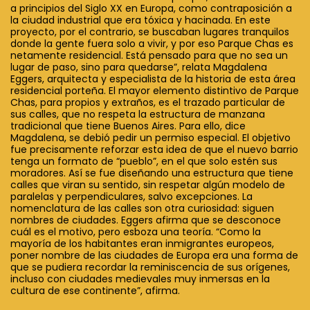
a principios del Siglo XX en Europa, como contraposición a
la ciudad industrial que era tóxica y hacinada. En este
proyecto, por el contrario, se buscaban lugares tranquilos
donde la gente fuera solo a vivir, y por eso Parque Chas es
netamente residencial. Está pensado para que no sea un
lugar de paso, sino para quedarse”, relata Magdalena
Eggers, arquitecta y especialista de la historia de esta área
residencial porteña. El mayor elemento distintivo de Parque
Chas, para propios y extraños, es el trazado particular de
sus calles, que no respeta la estructura de manzana
tradicional que tiene Buenos Aires. Para ello, dice
Magdalena, se debió pedir un permiso especial. El objetivo
fue precisamente reforzar esta idea de que el nuevo barrio
tenga un formato de “pueblo”, en el que solo estén sus
moradores. Así se fue diseñando una estructura que tiene
calles que viran su sentido, sin respetar algún modelo de
paralelas y perpendiculares, salvo excepciones. La
nomenclatura de las calles son otra curiosidad: siguen
nombres de ciudades. Eggers afirma que se desconoce
cuál es el motivo, pero esboza una teoría. “Como la
mayoría de los habitantes eran inmigrantes europeos,
poner nombre de las ciudades de Europa era una forma de
que se pudiera recordar la reminiscencia de sus orígenes,
incluso con ciudades medievales muy inmersas en la
cultura de ese continente”, afirma.