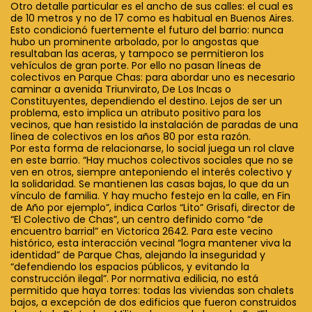
Otro detalle particular es el ancho de sus calles: el cual es
de 10 metros y no de 17 como es habitual en Buenos Aires.
Esto condicionó fuertemente el futuro del barrio: nunca
hubo un prominente arbolado, por lo angostas que
resultaban las aceras, y tampoco se permitieron los
vehículos de gran porte. Por ello no pasan líneas de
colectivos en Parque Chas: para abordar uno es necesario
caminar a avenida Triunvirato, De Los Incas o
Constituyentes, dependiendo el destino. Lejos de ser un
problema, esto implica un atributo positivo para los
vecinos, que han resistido la instalación de paradas de una
línea de colectivos en los años 80 por esta razón.
Por esta forma de relacionarse, lo social juega un rol clave
en este barrio. “Hay muchos colectivos sociales que no se
ven en otros, siempre anteponiendo el interés colectivo y
la solidaridad. Se mantienen las casas bajas, lo que da un
vínculo de familia. Y hay mucho festejo en la calle, en Fin
de Año por ejemplo”, indica Carlos “Lito” Grisafi, director de
“El Colectivo de Chas”, un centro definido como “de
encuentro barrial” en Victorica 2642. Para este vecino
histórico, esta interacción vecinal “logra mantener viva la
identidad” de Parque Chas, alejando la inseguridad y
“defendiendo los espacios públicos, y evitando la
construcción ilegal”. Por normativa edilicia, no está
permitido que haya torres: todas las viviendas son chalets
bajos, a excepción de dos edificios que fueron construidos