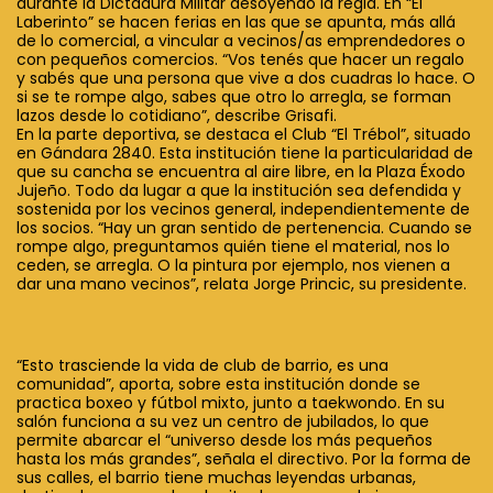
durante la Dictadura Militar desoyendo la regla. En “El
Laberinto” se hacen ferias en las que se apunta, más allá
de lo comercial, a vincular a vecinos/as emprendedores o
con pequeños comercios. “Vos tenés que hacer un regalo
y sabés que una persona que vive a dos cuadras lo hace. O
si se te rompe algo, sabes que otro lo arregla, se forman
lazos desde lo cotidiano”, describe Grisafi.
En la parte deportiva, se destaca el Club “El Trébol”, situado
en Gándara 2840. Esta institución tiene la particularidad de
que su cancha se encuentra al aire libre, en la Plaza Éxodo
Jujeño. Todo da lugar a que la institución sea defendida y
sostenida por los vecinos general, independientemente de
los socios. “Hay un gran sentido de pertenencia. Cuando se
rompe algo, preguntamos quién tiene el material, nos lo
ceden, se arregla. O la pintura por ejemplo, nos vienen a
dar una mano vecinos”, relata Jorge Princic, su presidente.
“Esto trasciende la vida de club de barrio, es una
comunidad”, aporta, sobre esta institución donde se
practica boxeo y fútbol mixto, junto a taekwondo. En su
salón funciona a su vez un centro de jubilados, lo que
permite abarcar el “universo desde los más pequeños
hasta los más grandes”, señala el directivo. Por la forma de
sus calles, el barrio tiene muchas leyendas urbanas,