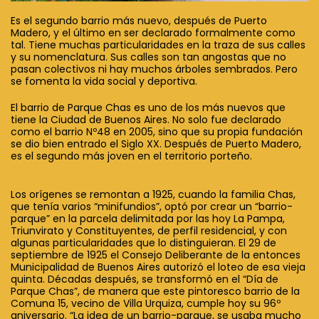
Es el segundo barrio más nuevo, después de Puerto
Madero, y el último en ser declarado formalmente como
tal. Tiene muchas particularidades en la traza de sus calles
y su nomenclatura. Sus calles son tan angostas que no
pasan colectivos ni hay muchos árboles sembrados. Pero
se fomenta la vida social y deportiva.
El barrio de Parque Chas es uno de los más nuevos que
tiene la Ciudad de Buenos Aires. No solo fue declarado
como el barrio Nº48 en 2005, sino que su propia fundación
se dio bien entrado el Siglo XX. Después de Puerto Madero,
es el segundo más joven en el territorio porteño.
Los orígenes se remontan a 1925, cuando la familia Chas,
que tenía varios “minifundios”, optó por crear un “barrio-
parque” en la parcela delimitada por las hoy La Pampa,
Triunvirato y Constituyentes, de perfil residencial, y con
algunas particularidades que lo distinguieran. El 29 de
septiembre de 1925 el Consejo Deliberante de la entonces
Municipalidad de Buenos Aires autorizó el loteo de esa vieja
quinta. Décadas después, se transformó en el “Día de
Parque Chas”, de manera que este pintoresco barrio de la
Comuna 15, vecino de Villa Urquiza, cumple hoy su 96º
aniversario. “La idea de un barrio-parque, se usaba mucho