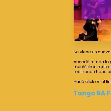
Se viene un nuevo 
Accedé a toda la p
muchísimo más en 
realizando hace añ
Hacé click en el li
Tango BA F