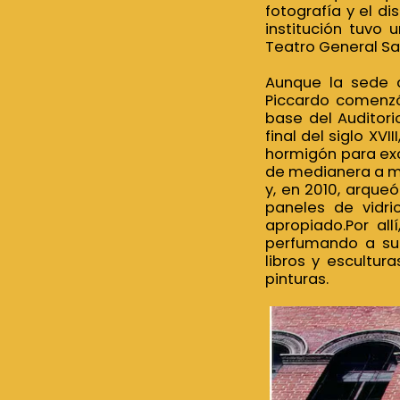
fotografía y el di
institución tuvo 
Teatro General S
Aunque la sede a
Piccardo comenzó 
base del Auditori
final del siglo XV
hormigón para exc
de medianera a med
y, en 2010, arqueó
paneles de vidri
apropiado.Por al
perfumando a su 
libros y escultu
pinturas.