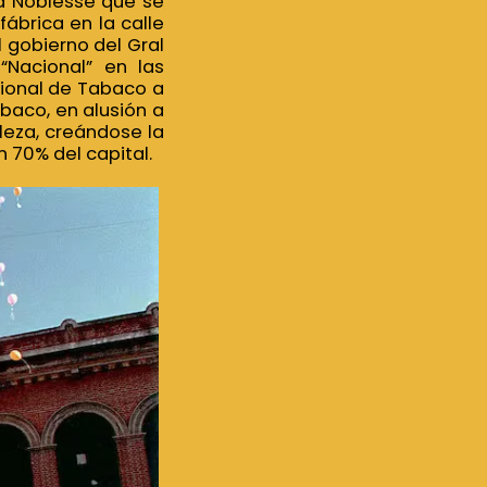
 la Noblesse que se
fábrica en la calle
l gobierno del Gral
“Nacional” en las
cional de Tabaco a
aco, en alusión a
leza, creándose la
n 70% del capital.