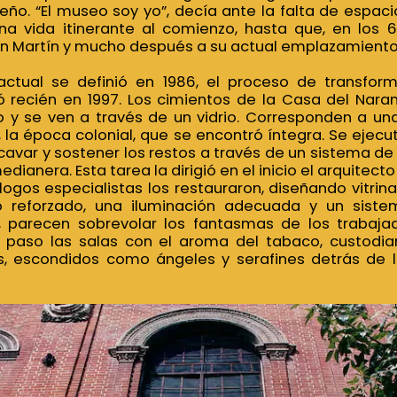
seño. “El museo soy yo”, decía ante la falta de espaci
una vida itinerante al comienzo, hasta que, en los 6
an Martín y mucho después a su actual emplazamient
ctual se definió en 1986, el proceso de transform
recién en 1997. Los cimientos de la Casa del Naran
o y se ven a través de un vidrio. Corresponden a un
III, la época colonial, que se encontró íntegra. Se eje
avar y sostener los restos a través de un sistema de p
ianera. Esta tarea la dirigió en el inicio el arquitect
logos especialistas los restauraron, diseñando vitrin
o reforzado, una iluminación adecuada y un siste
lí, parecen sobrevolar los fantasmas de los trabaja
paso las salas con el aroma del tabaco, custodian
ras, escondidos como ángeles y serafines detrás de 