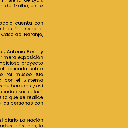
11ª Bienal de Lyon,
a del Malba, entre
espacio cuenta con
stras. En un sector
 Casa del Naranjo,
f, Antonio Berni y
 primera exposición
ambicioso proyecto
tel aplicado sobre
ue “el museo fue
da por el Sistema
s de barreras y así
brindan sus salas”.
sita que se realice
de las personas con
l diario La Nación
rtes plásticas, la