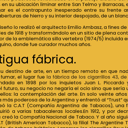
 en su ubicación liminar entre San Telmo y Barracas, 
gar es el contrapunto inesperado entre su frente an
berturas de hierro y su interior despojado, de un blan
iseño lo realizó el arquitecto Emilio Ambasz, a fines d
ales de 1918 y transformándolo en un sitio de plena c
r de la emblemática silla vertebra (1974/5) incluida e
uino, donde fue curador muchos años.
igua fábrica.
u destino de arte, en un tiempo remoto en que nad
fumar, el lugar fue
la fábrica de los cigarrillos 43, d
dada en 1898 por los inquietos Juan L. Piccardo 
el futuro, su negocio no negaría el ocio sino que serí
ellos: la contemplación del arte. En solo veinte años 
 más poderosa de la Argentina y enfrentó al “Trust” 
reó la C.A.T (Compañía Argentina de Tabacos), una 
irió a varias tabacaleras locales.En 1912, y por dec
a
creó la Compañía Nacional de Tabaco. Y al año sigu
T (British American Tobacco), la filial The Argenti