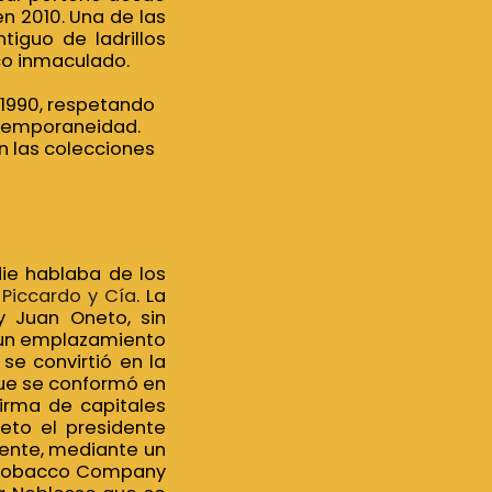
en 2010. Una de las
tiguo de ladrillos
co inmaculado.
e 1990, respetando
ontemporaneidad.
n las colecciones
ie hablaba de los
e Piccardo y Cía
. La
y Juan Oneto, sin
a un emplazamiento
se convirtió en la
que se conformó en
firma de capitales
reto el presidente
iente, mediante un
ne Tobacco Company