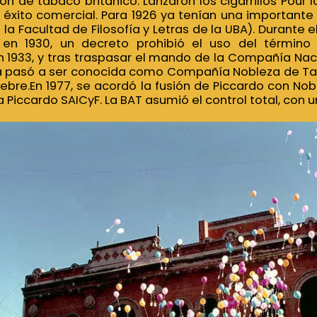
ión de tabaco británico. Lanzaron los cigarrillos Pour
 éxito comercial. Para 1926 ya tenían una importante 
la Facultad de Filosofía y Letras de la UBA). Durante e
, en 1930, un decreto prohibió el uso del término 
n 1933, y tras traspasar el mando de la Compañía Na
sa pasó a ser conocida como Compañía Nobleza de Tab
bre.En 1977, se acordó la fusión de Piccardo con Nob
iccardo SAICyF. La BAT asumió el control total, con u