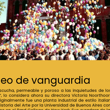
eo de vanguardia
cucha, permeable y poroso a las inquietudes de los 
”, lo considera ahora su directora Victoria Noorthoorn
riginalmente fue una planta industrial de estilo itali
istoria del Arte por la Universidad de Buenos Aires co