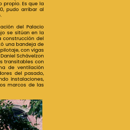
o propio. Es que la
0, pudo arribar al
o.
ación del Palacio
jo se sitúan en la
a construcción del
cutó una bandeja de
ilotaje, con vigas
o Daniel Schávelzon
as transitables con
ma de ventilación
dores del pasado,
do instalaciones,
los marcos de las