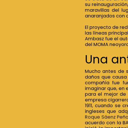
su reinauguración,
maravillas del lu
anaranjados con a
El proyecto de red
las líneas princip
Ambasz fue el auto
del MOMA neoyorq
Una ant
Mucho antes de s
daños que causa 
compañía fue fun
imaginar que, en 
para el mejor de 
empresa cigarrera
1911, cuando se c
ingleses que adqu
Roque Sáenz Peñ
acuerdo con la BA