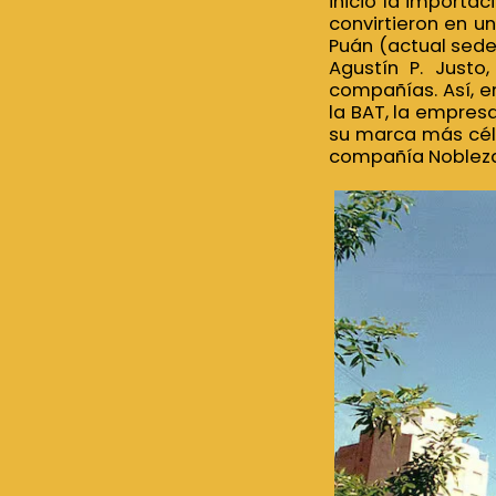
inició la importac
convirtieron en un
Puán (actual sede 
Agustín P. Justo
compañías. Así, e
la BAT, la empre
su marca más céle
compañía Nobleza P