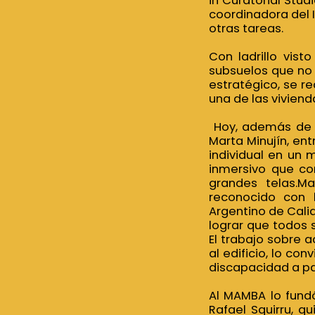
in Curatorial Stud
coordinadora del 
otras tareas.
Con ladrillo vist
subsuelos que no e
estratégico, se r
una de las viviend
Hoy, además de la
Marta Minujín, ent
individual en un 
inmersivo que com
grandes telas.M
reconocido con l
Argentino de Calid
lograr que todos s
El trabajo sobre a
al edificio, lo co
discapacidad a par
Al MAMBA lo fundó
Rafael Squirru, q