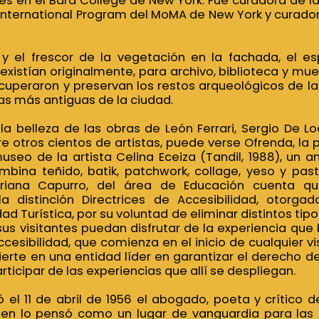
ies en el Bard College de New York. Fue curadora de la 
International Program del MoMA de New York y curador
o y el frescor de la vegetación en la fachada, el 
xistían originalmente, para archivo, biblioteca y mue
ecuperaron y preservan los restos arqueológicos de la
as más antiguas de la ciudad.
 belleza de las obras de León Ferrari, Sergio De Loo
re otros cientos de artistas, puede verse Ofrenda, la
museo de la artista Celina Eceiza (Tandil, 1988), un 
bina teñido, batik, patchwork, collage, yeso y pas
ariana Capurro, del área de Educación cuenta q
a distinción Directrices de Accesibilidad, otorga
ad Turística, por su voluntad de eliminar distintos tipo
us visitantes puedan disfrutar de la experiencia que 
ccesibilidad, que comienza en el inicio de cualquier vi
nvierte en una entidad líder en garantizar el derecho 
ticipar de las experiencias que allí se despliegan.
 el 11 de abril de 1956 el abogado, poeta y crítico de
uien lo pensó como un lugar de vanguardia para las a