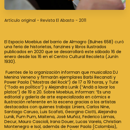
Artículo original - Revista El Abasto - 2011
El Espacio Moebius del barrio de Almagro (Bulnes 658)
curó
una feria de historietas, fanzines y libros ilustrados
publicados en 2020 que se desarrollará este sábado 16 de
enero desde las 16 en el Centro Cultural Recoleta (Junín
1930).
Fuentes de la organización informan que musicaliza DJ
Menina Veneno y firmarán ejemplares Barbi Recanati y
Power Paola (“Mostras del Rock”) de 17 a 19 horas, y Tute
(“Todo es político”) y Alejandra Lunik (“Andá a lavar los
platos”) de 19 a 20. Sobre Moebius, informan: “Es una
editorial y galería de arte especializada en cómics e
ilustración referente en la escena gracias a los artistas
destacados con quienes trabaja: Liniers, Carlos Nine,
Santiago Caruso, Luis Scafati, Georgina Ciotti, Alejandra
Lunik, Pum Pum, Maitena, José Muñoz, Federico Lamas,
Decur, Mauro Cascioli, Irana Douer, Lucas Varela, Christian
Montenegro e Isol, además de Power Paola (Colombia),