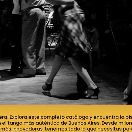
ra! Explora este completo catálogo y encuentra la pis
 el tango más auténtico de Buenos Aires. Desde milon
más innovadoras, tenemos todo lo que necesitas para