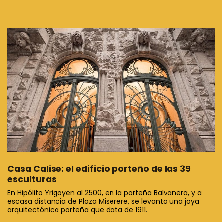
Casa Calise: el edificio porteño de las 39
esculturas
En Hipólito Yrigoyen al 2500, en la porteña Balvanera, y a
escasa distancia de Plaza Miserere, se levanta una joya
arquitectónica porteña que data de 1911.