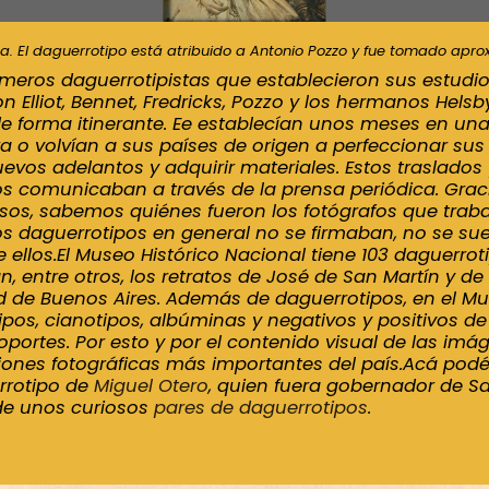
a. El daguerrotipo está atribuido a Antonio Pozzo y fue tomado apr
imeros daguerrotipistas que establecieron sus estudio
n Elliot, Bennet, Fredricks, Pozzo y los hermanos Helsb
de forma itinerante. Ee establecían unos meses en un
 o volvían a sus países de origen a perfeccionar sus
uevos adelantos y adquirir materiales. Estos traslados 
los comunicaban a través de la prensa periódica. Graci
sos, sabemos quiénes fueron los fotógrafos que traba
 daguerrotipos en general no se firmaban, no se sue
ellos.El Museo Histórico Nacional tiene 103 daguerroti
, entre otros, los retratos de José de San Martín y de
ad de Buenos Aires. Además de daguerrotipos, en el M
ipos, cianotipos, albúminas y negativos y positivos de
oportes. Por esto y por el contenido visual de las imág
iones fotográficas más importantes del país.Acá podé
errotipo de
Miguel Otero
, quien fuera gobernador de Sal
a de unos curiosos
pares de daguerrotipos
.