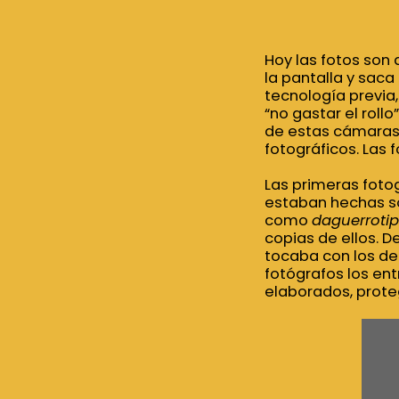
Hoy las fotos son
la pantalla y saca
tecnología previa,
“no gastar el rol
de estas cámaras,
fotográficos.
L
as 
Las primeras foto
estaban hechas so
como
daguerroti
copias de ellos. D
tocaba con los ded
fotógrafos los e
elaborados, proteg