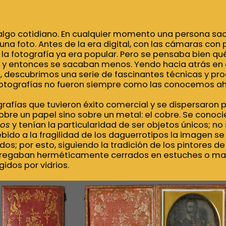
 algo cotidiano. En cualquier momento una persona saca
 una foto. Antes de la era
digital, con
las cámaras con pe
la fotografía ya era popular
.
P
ero se pensaba
bien qué
lo” y entonces se sacaban menos. Yendo hacia atrás en 
 descubrimos una serie de fascinantes técnicas y pr
fotografías no fueron siempre como las conocemos ah
grafías que tuvieron éxito comercial y se dispersaron 
bre un papel sino sobre un metal: el cobre. Se conoci
pos
y tenían la particularidad de ser objetos únicos; no
ebido a la fragilidad de los daguerrotipos la imagen se
os; por esto, siguiendo la tradición de los pintores de
ntregaban herméticamente cerrados en estuches o 
idos por vidrios.