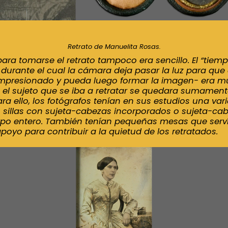
Retrato de Manuelita Rosas.
ara tomarse el retrato tampoco era sencillo. El “tiem
 durante el cual la cámara deja pasar la luz para que 
impresionado y pueda luego formar la imagen- era muy
 el sujeto que se iba a retratar se quedara sumament
ara ello, los fotógrafos tenían en sus estudios una va
 sillas con sujeta-cabezas incorporados o sujeta-ca
rpo entero. También tenían pequeñas mesas que ser
poyo para contribuir a la quietud de los retratados.