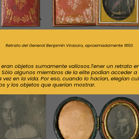
Retrato del General Benjamín Virasoro, aproximadamente 1850.
 eran objetos sumamente valiosos.
Tener un retrato e
. Sólo algunos miembros de la elite podían acceder a 
 vez en la vida.
Por eso, cuando lo hacían, elegían 
os y los objetos que querían mostrar.