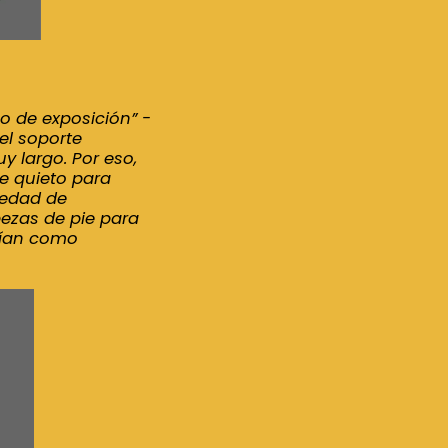
po de exposición” -
el soporte
 largo. Por eso,
e quieto para
riedad de
bezas de pie para
vían como