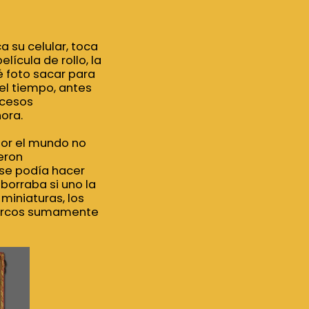
 su celular, toca
lícula de rollo,
la
 foto sacar
para
el tiempo, antes
ocesos
ora.
por el mundo no
eron
 se podía hacer
 borraba si uno la
 miniaturas, los
marcos sumamente