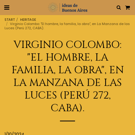
START
HERITAGE
Virginio Colombo: "El hombre, la familia, la obra", en La Manzana de las
Luces (Perú 272, CABA).
VIRGINIO COLOMBO:
"EL HOMBRE, LA
FAMILIA, LA OBRA", EN
LA MANZANA DE LAS
LUCES (PERÚ 272,
CABA).
1/10/2024