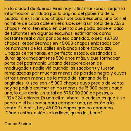
En la ciudad de Buenos Aires hay 12.192 manzanas, según la
información brindada por la página del gobierno de la
ciudad. Si existían dos chapas por cada esquina, una con el
nombre de cada calle en el cruce, sería un total de 97.536
chapas. Pero, teniendo en cuenta que podia darse el caso
de faltantes en algunas esquinas, estimamos como
bastante real dividir por dos esa cantidad, o sea 48.768
chapas. Redondeamos en 45.000 chapas enlozadas con
los nombres de las calles en blanco sobre fondo azul.
Chapas centenarias, en perfecto estado, destinadas a
durar aproximadamente 500 años màs, y que formaban
parte del patrimonio urbano desaparecieron de
madrugada ( nadie vió cuando las sacaban) y fueron
remplazadas por muchas menos de plastico negro y cuyas
letras tienen menos de la mitad del tamaño de las
originales. O sea, son 45.000 chapas cuyo precio de venta
hoy se podría estimar en no menos de 15.000 pesos cada
una, lo que daría un total de 675.000.000 de pesos, o
1.824.324 dólares. Es una cifra. Ahora, lo curioso es que si se
pone en el buscador para comprar una, no están a la
venta. Es decir , hay 45.000 chapas que no aparecen.
Dónde están, quién se las llevó, quien las tiene?
Carlos Firvida