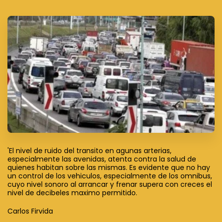
'El nivel de ruido del transito en agunas arterias,
especialmente las avenidas, atenta contra la salud de
quienes habitan sobre las mismas. Es evidente que no hay
un control de los vehiculos, especialmente de los omnibus,
cuyo nivel sonoro al arrancar y frenar supera con creces el
nivel de decibeles maximo permitido.
Carlos Firvida