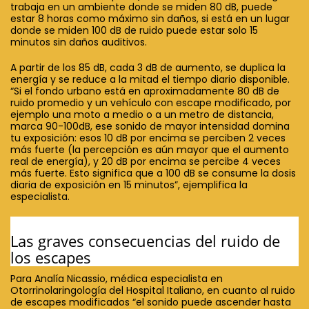
trabaja en un ambiente donde se miden 80 dB, puede
estar 8 horas como máximo sin daños, si está en un lugar
donde se miden 100 dB de ruido puede estar solo 15
minutos sin daños auditivos.
A partir de los 85 dB, cada 3 dB de aumento, se duplica la
energía y se reduce a la mitad el tiempo diario disponible.
“Si el fondo urbano está en aproximadamente 80 dB de
ruido promedio y un vehículo con escape modificado, por
ejemplo una moto a medio o a un metro de distancia,
marca 90-100dB, ese sonido de mayor intensidad domina
tu exposición: esos 10 dB por encima se perciben 2 veces
más fuerte (la percepción es aún mayor que el aumento
real de energía), y 20 dB por encima se percibe 4 veces
más fuerte. Esto significa que a 100 dB se consume la dosis
diaria de exposición en 15 minutos”, ejemplifica la
especialista.
Las graves consecuencias del ruido de
los escapes
Para Analía Nicassio, médica especialista en
Otorrinolaringología del Hospital Italiano, en cuanto al ruido
de escapes modificados “el sonido puede ascender hasta