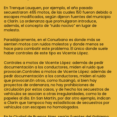
En Trenque Lauquen, por ejemplo, el año pasado
secuestraron 465 motos, de las cuales 150 fueron debido a
escapes modificados, según dijeron fuentes del municipio
a Clarín. La ordenanza que promulgaron introduce,
además, el concepto de “ruido nocivo” en lugar de
molesto.
Paradójicamente, en el Conurbano es donde más se
sienten motos con ruidos molestos y donde menos se
hace para combatir este problema. El único donde suele
haber controles de este tipo es Vicente López.
Controles a motos de Vicente López: además de pedir
documentación a los conductores, miden el ruido que
provocan.Controles a motos de Vicente López: además de
pedir documentación a los conductores, miden el ruido
que provocan.En otros, como Ituzaingó, si bien hay
proyectos de ordenanza, no hay prohibiciones de
circulación por estos casos, y de hecho los secuestros de
vehículos se asocian a otras irregularidades, como la de
papeles al día. En San Martín, por dar otro ejemplo, indican
a Clarín que tampoco hay estadísticas de secuestros por
vehículos con escapes no homologados.
En la Ciudad de Buenos Aires, según fuentes del Gobierno