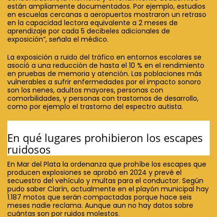
están ampliamente documentados. Por ejemplo, estudios
en escuelas cercanas a aeropuertos mostraron un retraso
en la capacidad lectora equivalente a 2 meses de
aprendizaje por cada 5 decibeles adicionales de
exposición”, señala el médico.
La exposición a ruido del tráfico en entornos escolares se
asoció a una reducción de hasta el 10 % en el rendimiento
en pruebas de memoria y atención. Las poblaciones más
vulnerables a sufrir enfermedades por el impacto sonoro
son los nenes, adultos mayores, personas con
comorbilidades, y personas con trastornos de desarrollo,
como por ejemplo el trastorno del espectro autista.
En qué lugares prohibieron los escapes
ruidosos
En Mar del Plata la ordenanza que prohíbe los escapes que
producen explosiones se aprobó en 2024 y prevé el
secuestro del vehículo y multas para el conductor. Según
pudo saber Clarín, actualmente en el playón municipal hay
1.187 motos que serán compactadas porque hace seis
meses nadie reclama. Aunque aun no hay datos sobre
cuántas son por ruidos molestos.