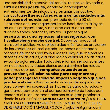
una sensibilidad selectiva del sonido. Así nos va llevando a
sufrir estrés por ruido,
donde ya aconsejamos
entrenamientos de relajación y terapias conductivo-
conductuales.
Buenos Aires es una de las ciudades más
ruidosas del mundo
, con promedio de 65 a 90 db.
Contamos con una reglamentación local, donde la ley es
de difícil cumplimiento, y nos crea cierta confusión al
dividir en zonas, horarios y límites. Es por eso que
necesitamos una ley nacional más vigoroza, con
fiscalización y mucho control
. Debemos renovar el
transporte público, ya que los ruidos más fuertes provienen
de los vehículos en mal estado, los caños de escape y
motores de motos son muy ruidosas. Hay que mejorar los
asfaltos en las calles, y la circulación vehicular en las calles
evitando aglomerados.Todos deberíamos ser conscientes
en nuestras actividades diarias para disminuir los ruidos.
Tenemos que hacer
campañas educativas de
prevención y difusión pública para respetarnos y
poder proteger la salud del impacto negativo que nos
produce el ruido.
Básicamente sería poder respetarnos
para convivir en sociedad, sin hacernos daño a la salud, y
generando cambios en el comportamiento de todos con
respecto al ruido, tratando además este gran problema
desde la Salud Pública.
Andrea Gloria Barreira /
DOCTORA
/ MÉDICA OTORRINOLARINGÓLOGA- MN 88.749 / HOSPITAL
DE REHABILITACIÓN MANUEL ROCCA /
agbarre@gmail.com