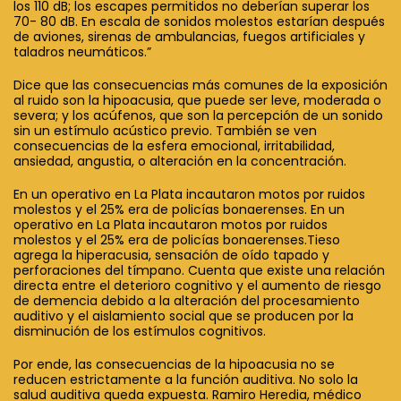
los 110 dB; los escapes permitidos no deberían superar los
70- 80 dB. En escala de sonidos molestos estarían después
de aviones, sirenas de ambulancias, fuegos artificiales y
taladros neumáticos.”
Dice que las consecuencias más comunes de la exposición
al ruido son la hipoacusia, que puede ser leve, moderada o
severa; y los acúfenos, que son la percepción de un sonido
sin un estímulo acústico previo. También se ven
consecuencias de la esfera emocional, irritabilidad,
ansiedad, angustia, o alteración en la concentración.
En un operativo en La Plata incautaron motos por ruidos
molestos y el 25% era de policías bonaerenses. En un
operativo en La Plata incautaron motos por ruidos
molestos y el 25% era de policías bonaerenses.Tieso
agrega la hiperacusia, sensación de oído tapado y
perforaciones del tímpano. Cuenta que existe una relación
directa entre el deterioro cognitivo y el aumento de riesgo
de demencia debido a la alteración del procesamiento
auditivo y el aislamiento social que se producen por la
disminución de los estímulos cognitivos.
Por ende, las consecuencias de la hipoacusia no se
reducen estrictamente a la función auditiva. No solo la
salud auditiva queda expuesta. Ramiro Heredia, médico