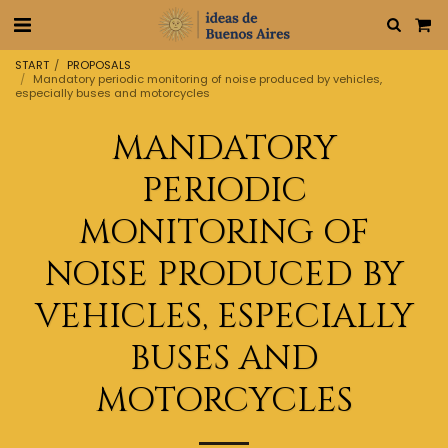
START
PROPOSALS
Mandatory periodic monitoring of noise produced by vehicles,
especially buses and motorcycles
MANDATORY
PERIODIC
MONITORING OF
NOISE PRODUCED BY
VEHICLES, ESPECIALLY
BUSES AND
MOTORCYCLES