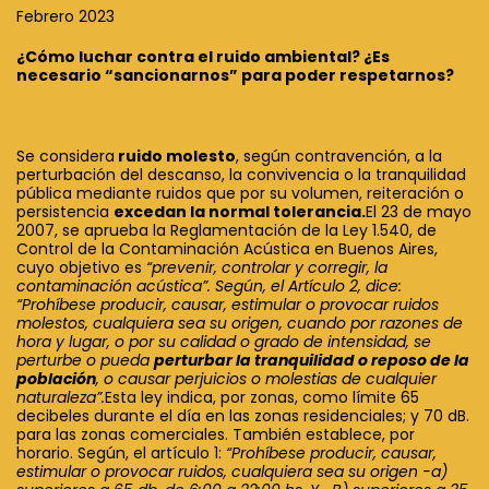
Febrero 2023
¿Cómo luchar contra el ruido ambiental? ¿Es
necesario “sancionarnos” para poder respetarnos?
Se considera
ruido molesto
, según contravención, a la
perturbación del descanso, la convivencia o la tranquilidad
pública mediante ruidos que por su volumen, reiteración o
persistencia
excedan la normal tolerancia.
El 23 de mayo
2007, se aprueba la Reglamentación de la Ley 1.540, de
Control de la Contaminación Acústica en Buenos Aires,
cuyo objetivo es
“prevenir, controlar y corregir, la
contaminación acústica”. Según, el Artículo 2, dice:
“Prohíbese producir, causar, estimular o provocar ruidos
molestos, cualquiera sea su origen, cuando por razones de
hora y lugar, o por su calidad o grado de intensidad, se
perturbe o pueda
perturbar la tranquilidad o reposo de la
población
, o causar perjuicios o molestias de cualquier
naturaleza”.
Esta ley indica, por zonas, como límite 65
decibeles durante el día en las zonas residenciales; y 70 dB.
para las zonas comerciales. También establece, por
horario. Según, el artículo 1:
“Prohíbese producir, causar,
estimular o provocar ruidos, cualquiera sea su origen -a)