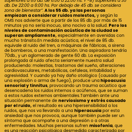
superiores a 65 db. de 6:00 a 22:00 hs. Y -B) superiores a 35
db. De 22:00 a 6:00 hs. Por debajo de 45 db. se considera
zona de bienestar”
.
A los 55 db. ya las personas
empiezan a considerar ruidos molestos,
y según la
OMS nos advierte que a partir de los 85 db. por más de 15
minutos ya no sería inocuo, sino nocivo a la salud.
Pero los
niveles de contaminación acústica de la ciudad se
superan ampliamente,
especialmente en avenidas con
mucho tránsito.En medida acústica, el nivel de 85 db.
equivale al ruido del tren, a máquinas de fábricas, a sirena
de bomberos, a una manifestación. Una aspiradora tendría
70db., y un aglomerado de gente 60 db. La exposición
prolongada al ruido afecta seriamente nuestra salud
produciendo: molestias, trastornos del sueño, alteraciones
cardiovasculares, metabólicas, cefaleas, irritabilidad y
agresividad. Y cuando ya hay daño otológico (causado por
una explosión o arma de fuego), produce una
hipoacusia
sensorial y tinnitus
, provocando un trauma acústico que
desencadena los ruidos internos o acúfenos, que se suman
a estos ruidos externos ambientales.También ante una
situación permanente de
nerviosismo y estrés causado
por el ruido,
el resultado es una hipersensibilidad a los
ruidos, que nos va llevando a una
hiperacusia
por esta
ansiedad que nos provoca, aunque también puede ser un
síntoma que acompañe a una depresión o a otras
enfermedades. Muchas personas sufren
misofonía
, que
es una reacción psicológica desmedida caracterizada por