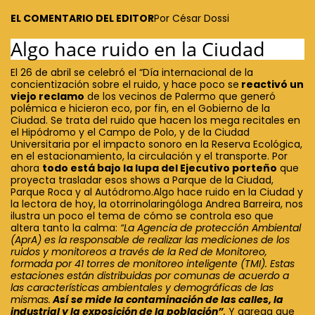
EL COMENTARIO DEL EDITOR
Por César Dossi
Algo hace ruido en la Ciudad
El 26 de abril se celebró el “Día internacional de la
concientización sobre el ruido, y hace poco se
reactivó un
viejo reclamo
de los vecinos de Palermo que generó
polémica e hicieron eco, por fin, en el Gobierno de la
Ciudad. Se trata del ruido que hacen los mega recitales en
el Hipódromo y el Campo de Polo, y de la Ciudad
Universitaria por el impacto sonoro en la Reserva Ecológica,
en el estacionamiento, la circulación y el transporte. Por
ahora
todo está bajo la lupa del Ejecutivo porteño
que
proyecta trasladar esos shows a Parque de la Ciudad,
Parque Roca y al Autódromo.Algo hace ruido en la Ciudad y
la lectora de hoy, la otorrinolaringóloga Andrea Barreira, nos
ilustra un poco el tema de cómo se controla eso que
altera tanto la calma:
“La Agencia de protección Ambiental
(AprA) es la responsable de realizar las mediciones de los
ruidos y monitoreos a través de la Red de Monitoreo,
formada por 41 torres de monitoreo inteligente (TMI). Estas
estaciones están distribuidas por comunas de acuerdo a
las características ambientales y demográficas de las
mismas.
Así se mide la contaminación de las calles, la
industrial y la exposición de la población”
.
Y agrega que